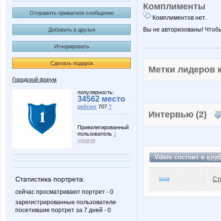
Комплименты
Отправить приватное сообщение
Комплиментов нет.
Вы не авторизованы! Чтоб
Добавить в друзья
Игнорировать
Сделать подарок
Метки лидеров
Городской форум
популярность:
34562 место
рейтинг
707
?
Интервью (2)
Привилегированный
пользователь
1
уровня
Vdem состоит в
клу
Статистика портрета:
Ст
сейчас просматривают портрет - 0
зарегистрированные пользователи
посетившие портрет за 7 дней - 0