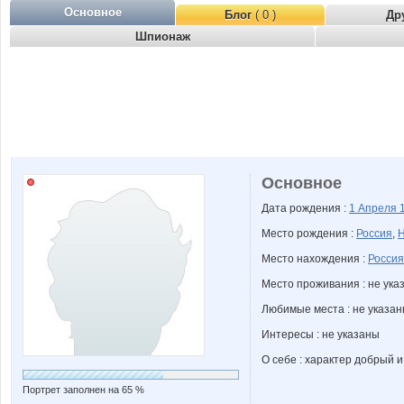
Основное
Блог
( 0 )
Др
Шпионаж
Основное
Дата рождения :
1 Апреля
Место рождения :
Россия
,
Н
Место нахождения :
Россия
Место проживания : не ука
Любимые места : не указа
Интересы : не указаны
О себе : характер добрый и
Портрет заполнен на 65 %