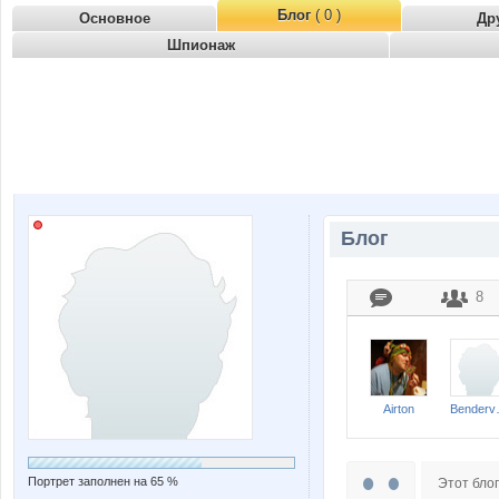
Блог
( 0 )
Основное
Др
Шпионаж
Блог
8
Airton
Be
Портрет заполнен на 65 %
Этот блог